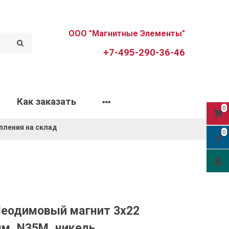
ООО "Магнитные Элементы"
+7-495-290-36-46
Как заказать
0
пления на склад
0
еодимовый магнит 3х22
м, N35M, никель