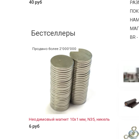
40 руб
РАЗ
ПОК
В корзину
НАМ
Магнитное
резьбой 
МАГ
Бестселлеры
60 руб
BR -
Продано более 2'000'000
Неодимовый магнит 10х1 мм, N35, никель
Неодимовы
цинк, бло
6 руб
11 руб
В корзину