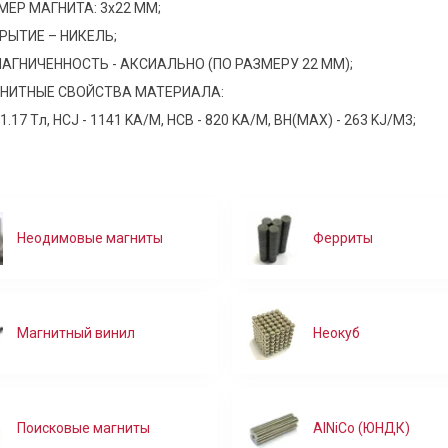
МЕР МАГНИТА: 3х22 ММ;
РЫТИЕ – НИКЕЛЬ;
АГНИЧЕННОСТЬ - АКСИАЛЬНО (ПО РАЗМЕРУ 22 ММ);
 крепление D20 с внутренней
Магнитное крепление D25 с внутре
М4
резьбой М5
НИТНЫЕ СВОЙСТВА МАТЕРИАЛА:
150 руб
 1.17 Tл, HCJ - 1141 KA/M, HCB - 820 KA/M, BH(MAX) - 263 KJ/M3;
В корзину
В корзину
Продано более 5'000'000 штук
Неодимовые магниты
Ферриты
Магнитный винил
Неокуб
й магнит 14х6.5х1.5 мм, N40,
Магнит 20х3 мм, феррит
к
2 руб
Поисковые магниты
AlNiCo (ЮНДК)
В корзину