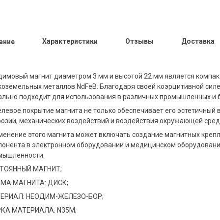
Характеристики
Отзывы
Доставка
ание
димовый магнит диаметром 3 мм и высотой 22 мм является компак
коземельных металлов NdFeB. Благодаря своей коэрцитивной силе 
ально подходит для использования в различных промышленных и 
елевое покрытие магнита не только обеспечивает его эстетичный в
розии, механических воздействий и воздействия окружающей сред
менение этого магнита может включать создание магнитных крепл
понента в электронном оборудовании и медицинском оборудовани
мышленности.
ТОЯННЫЙ МАГНИТ;
МА МАГНИТА: ДИСК;
ЕРИАЛ: НЕОДИМ-ЖЕЛЕЗО-БОР;
КА МАТЕРИАЛА: N35M;