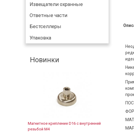
Извещатели охранные
Ответные части
Опис
Бестселлеры
Упаковка
Нео
ред
Новинки
иде
Ник
кор
При
ком
про
ПОС
ФОР
МАТ
Магнитное крепление D16 с внутренней
МАР
резьбой М4