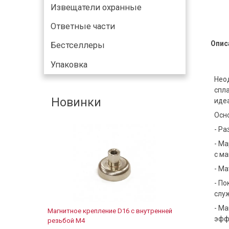
Извещатели охранные
Ответные части
Опис
Бестселлеры
Упаковка
Нео
спла
Новинки
иде
Осн
- Ра
- Ма
с м
- М
- По
слу
- М
Магнитное крепление D16 с внутренней
эфф
резьбой М4