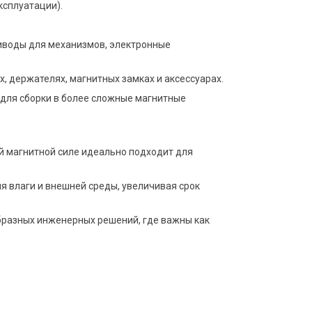
ксплуатации).
приводы для механизмов, электронные
нней
Магнитное крепление D32 с внутренней
Магнитное к
резьбой М6
резьбой М6
180 руб
200 руб
, держателях, магнитных замках и аксессуарах.
В корзину
 для сборки в более сложные магнитные
Бестселлер
й магнитной силе идеально подходит для
я влаги и внешней среды, увеличивая срок
бразных инженерных решений, где важны как
Магнитные шарики Неокуб D5 мм
Неодимовый 
(стальной)
4/8 мм, N35,
800 руб
109 руб