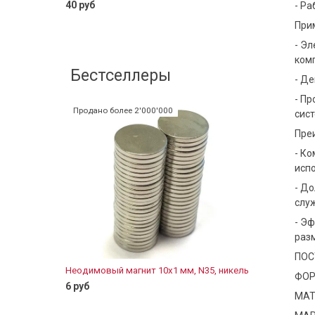
40 руб
- Ра
При
В корзину
- Эл
Магнитное
резьбой 
ком
Бестселлеры
60 руб
- Д
- П
Продано более 2'000'000
сис
Пре
- К
исп
- Д
слу
- Э
разм
ПОС
Неодимовый магнит 10х1 мм, N35, никель
Неодимовы
ФОР
цинк, бло
6 руб
МАТ
11 руб
В корзину