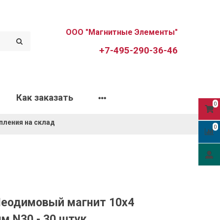
ООО "Магнитные Элементы"
+7-495-290-36-46
Как заказать
0
пления на склад
0
еодимовый магнит 10х4
м N30 - 30 штук