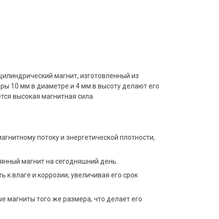
цилиндрический магнит, изготовленный из
ры 10 мм в диаметре и 4 мм в высоту делают его
тся высокая магнитная сила.
магнитному потоку и энергетической плотности,
янный магнит на сегодняшний день.
ь к влаге и коррозии, увеличивая его срок
е магниты того же размера, что делает его