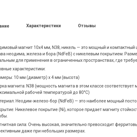
Характеристики
Отзывы
ание
димовый магнит 10x4 мм, N38, никель — это мощный и компактный 
ва неодима, железа и бора (NdFeB) с никелевым покрытием. Разме
альным для применения в ограниченных пространствах, где требуе
овные характеристики:
змеры: 10 мм (диаметр) x 4 мм (высота)
рка магнита: N38 (мощность магнита в этом классе соответствует 
аксимальной рабочей температурой до 80°C)
атериал: Неодим-железо-бор (NdFeB) — это наиболее мощный посто
крытие: Никелевое покрытие (Ni), которое придает магниту стойкост
жбы.
агнитная сила: Очень высокая, значительно превосходит ферритовы
ективным даже при небольших размерах.