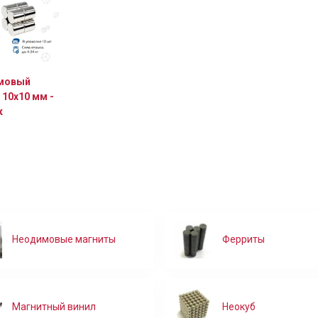
мовый
 10х10 мм -
к
б
Неодимовые магниты
Ферриты
Магнитный винил
Неокуб