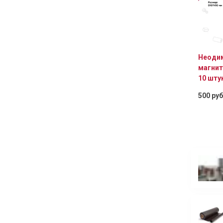
Неоди
магнит
10 шту
500 ру