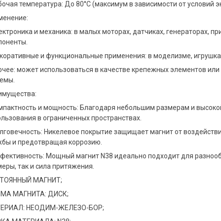
бочая температура: До 80°C (максимум в зависимости от условий э
менение:
ектроника и механика: в малых моторах, датчиках, генераторах, 
 крепление D20 с внутренней
Магнитное крепление D25 с внутре
М4
резьбой М5
поненты.
150 руб
екоративные и функциональные применения: в моделизме, игрушках
В корзину
В корзину
рочее: может использоваться в качестве крепежных элементов или
Продано более 5'000'000 штук
темы.
имущества:
омпактность и мощность: Благодаря небольшим размерам и высоко
ользования в ограниченных пространствах.
олговечность: Никелевое покрытие защищает магнит от воздействи
жбы и предотвращая коррозию.
ффективность: Мощный магнит N38 идеально подходит для разноо
еры, так и сила притяжения.
ТОЯННЫЙ МАГНИТ;
й магнит 14х6.5х1.5 мм, N40,
Магнит 20х3 мм, феррит
МА МАГНИТА: ДИСК;
к
2 руб
ЕРИАЛ: НЕОДИМ-ЖЕЛЕЗО-БОР;
В корзину