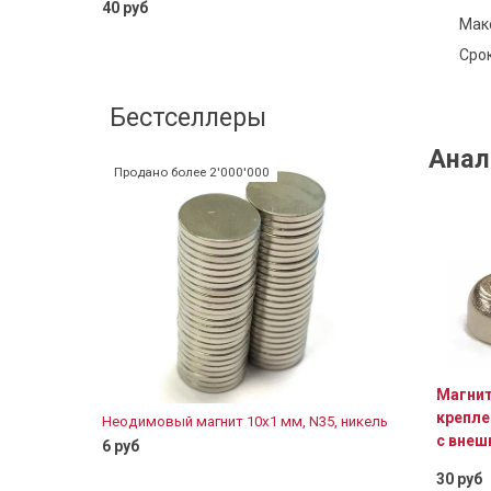
40 руб
Макс
В корзину
Срок
Магнитное
резьбой 
Бестселлеры
60 руб
Анал
Продано более 2'000'000
Магни
крепле
Неодимовый магнит 10х1 мм, N35, никель
Неодимовы
с внеш
цинк, бло
6 руб
11 руб
30 руб
В корзину