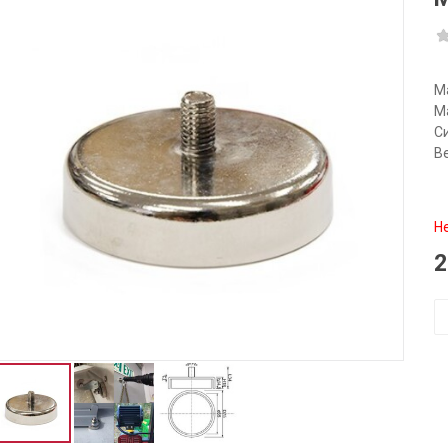
М
М
Си
Ве
Н
2