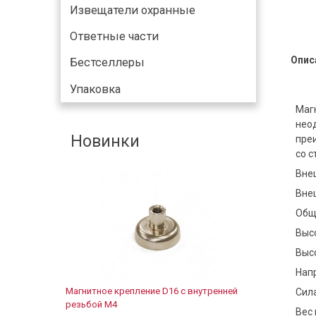
Извещатели охранные
Ответные части
Опис
Бестселлеры
Упаковка
Магн
нео
Новинки
пре
со 
Вне
Вне
Обща
Высо
Высо
Нап
Магнитное крепление D16 с внутренней
Сила
резьбой М4
Вес 