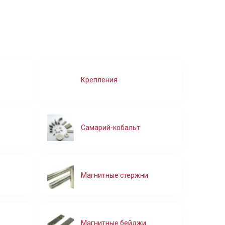
В корзину
В корзину
В корзину
В
Крепления
Самарий-кобальт
Магнитные стержни
Магнитные бейджи