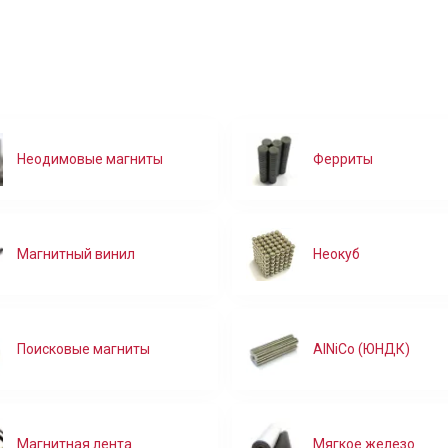
В корзину
В корзину
В корзину
В корзину
Неодимовые магниты
Ферриты
Магнитный винил
Неокуб
Поисковые магниты
AlNiCo (ЮНДК)
Магнитная лента
Мягкое железо