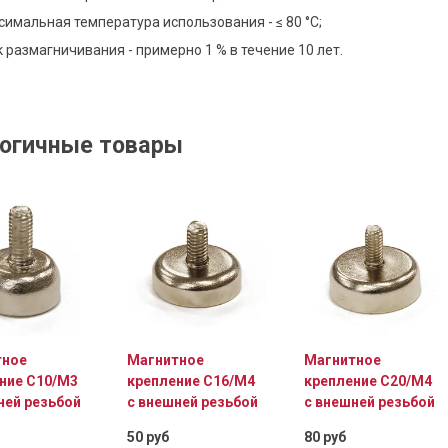
имальная температура использования - ≤ 80 °C;
 размагничивания - примерно 1 % в течение 10 лет.
 крепление D20 с внутренней
Магнитное крепление D25 с внутре
М4
резьбой М5
150 руб
огичные товары
В корзину
В корзину
Продано более 5'000'000 штук
тное
Магнитное
Магнитное
ние C10/М3
крепление C16/М4
крепление C20/М4
й магнит 14х6.5х1.5 мм, N40,
Магнит 20х3 мм, феррит
ней резьбой
с внешней резьбой
с внешней резьбой
к
2 руб
50 руб
80 руб
В корзину