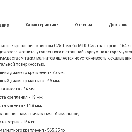
Характеристики
Отзывы
Доставка
ание
итное крепление с винтом C75. Резьба М10. Сила на отрыв - 164 к
димового магнита, утопленного в стальной корпус, на котором ус
имуществом таких магнитов является их устойчивость к скалыван
стальной поверхностью.
шний диаметр крепления - 75 мм;
шний диаметр магнита - 65 мм;
я высота - 34 мм;
та крепления - 18 мм;
та магнита - 14.8 мм;
равление намагничивания - Аксиальное;
 на отрыв - 164 кг;
магнитного крепления - 565.35 гр;