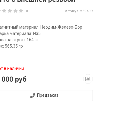
0
Артикул
ME0499
агнитный материал:
Неодим-Железо-Бор
арка материала: N35
ла на отрыв: 164 кг
с: 565.35
гр
ет в наличии
 000 руб
Предзаказ