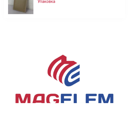
Упаковка
info@magelem.ru
+7-495-290-36-46